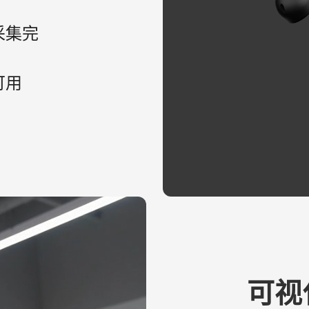
采集完
可用
可视