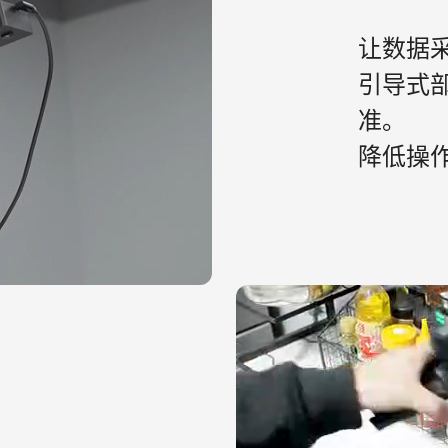
让数据
引导式
准。

降低操