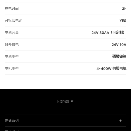
充电时间
3h
可拆卸电池
YES
电池容量
24V 30Ah（可定制）
对外供电
24V 10A
电池类型
磷酸铁锂
电机类型
 4*400W 伺服电机
回到顶部
差速系列