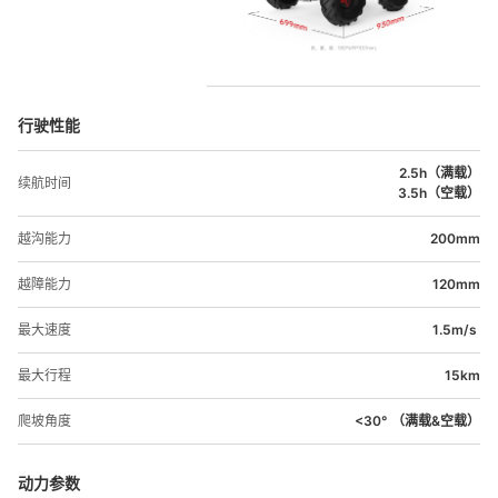
行驶性能
2.5h（满载）

续航时间
3.5h（空载）
越沟能力
200mm
越障能力
120mm
最大速度
1.5m/s 
最大行程
15km
爬坡角度
<30° （满载&空载）
动力参数