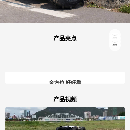
四轮独立悬挂 越野级通过性
产品亮点
多模式电池配置 灵活适配场景
开放式扩展架构 赋能智能升级
满载2.5小时持续作业
前双横臂+后双横臂独立悬挂系统，配合125mm最小
支持24V30Ah（磷酸铁锂）与24V60Ah（三元锂）
标配24V/10A对外供电接口，预留丰富扩展支持：可
离地间隙，有效缓冲颠簸冲击，沙地、碎石、斜坡等
搭载高性能伺服电机与大容量锂电池，空载续航3.5
四轮独立悬挂 越野级通过性
*3D 效果仅作示意，具体效果请以实物为准。
双版本电池，续航里程15-30km自由选择，可拆卸设
满载2.5小时持续作业
集成激光雷达、RTK惯导、机械臂、自动充电桩等模
小时，满载仍可达2.5小时，高强度任务不断电。
复杂路面稳定通行，保障设备与载荷安全。
多模式电池配置 灵活适配场景
计便于快速更换，适应科研测试与长期部署不同需
开放式扩展架构 赋能智能升级
块，为自动驾驶、智能巡检、教学研发提供强大硬件
求。
基础。
全方位 好好看
拖动模型全方位查看
产品视频