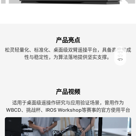
产品亮点
松灵轻量化、标准化、桌面级双臂遥操平台，具备高度集成
性与稳定性，为算法落地提供坚实支撑。
快速装配部署
高效二次开发
灵活拓展适配
模块化结构与标准化组件设计，可快速搭建桌面级双
提供完善开发接口与示例程序，快速跑通遥操作与数
快速装配部署
支持按需增加传感器与执行器模块，便于迭代验证不
臂遥操作原型，缩短项目落地周期。
高效二次开发
据采集流程，降低算法适配成本。
灵活拓展适配
同具身任务场景。
产品视频
适用于桌面级遥操作研究与应用验证场景，曾用作为
WBCD、挑战杯、IROS Workshop等赛事的官方使用平台